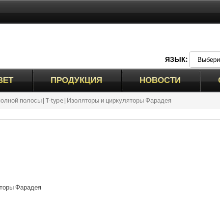
ЯЗЫК:
ВЕТ
ПРОДУКЦИЯ
НОВОСТИ
олной полосы|T-type|Изоляторы и циркуляторы Фарадея
яторы Фарадея