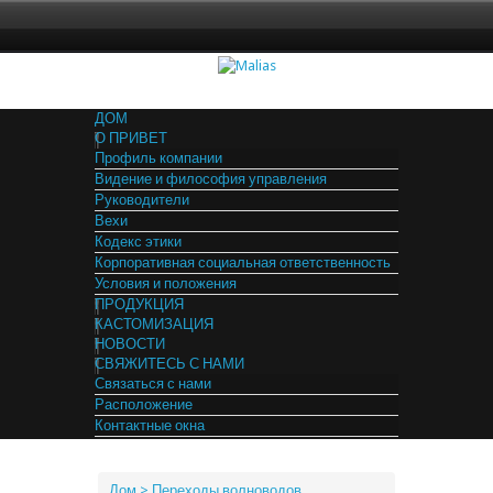
ДОМ
О ПРИВЕТ
Профиль компании
Видение и философия управления
Руководители
Вехи
Кодекс этики
Корпоративная социальная ответственность
Условия и положения
ПРОДУКЦИЯ
КАСТОМИЗАЦИЯ
НОВОСТИ
СВЯЖИТЕСЬ С НАМИ
Связаться с нами
Расположение
Контактные окна
Дом
> Переходы волноводов