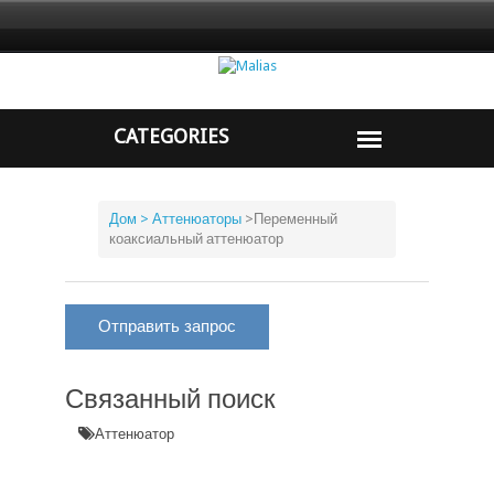
Дом
> Аттенюаторы
>
Переменный
коаксиальный аттенюатор
Отправить запрос
Связанный поиск
Аттенюатор