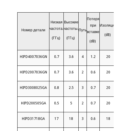
Потеря
Низкая
Высокие
VSWR
при
Изоляция
частота.
частоты.
Номер детали
Путь
(ВХОД/
вставке
(dB)
(ГГц)
(ГГц)
ВЫХОД)
(dB)
HIPD4007036GN
0.7
3.6
4
1.2
20
1.4
HIPD2007036GN
0.7
3.6
2
0.6
20
1.3
HIPD3008025GA
0.8
2.5
3
0.7
20
1.4
HIPD200505GA
0.5
5
2
0.7
20
1.4
HIPD31718GA
17
18
3
0.6
18
1.5