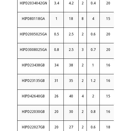
HIPD2034042GN
3.4
4.2
2
0.4
20
1.3
HIPD80118GA
1
18
8
4
15
1.8
HIPD2005025GA
0.5
2.5
2
0.6
20
1.3
HIPD3008025GA
0.8
2.5
3
0.7
20
1.4
HIPD23438GB
34
38
2
1
16
1.6
HIPD23135GB
31
35
2
1.2
16
1.6
HIPD42640GB
26
40
4
2
15
1.7
HIPD22030GB
20
30
2
0.8
16
1.6
HIPD22027GB
20
27
2
0.6
18
1.5