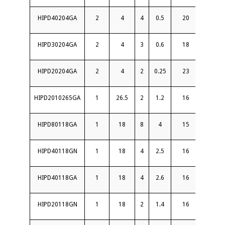
HIPD40204GA
2
4
4
0.5
20
1.25
HIPD30204GA
2
4
3
0.6
18
1.3
HIPD20204GA
2
4
2
0.25
23
1.25
HIPD2010265GA
1
26.5
2
1.2
16
1.7
HIPD80118GA
1
18
8
4
15
1.8
HIPD40118GN
1
18
4
2.5
16
1.6
HIPD40118GA
1
18
4
2.6
16
1.65
HIPD20118GN
1
18
2
1.4
16
1.4