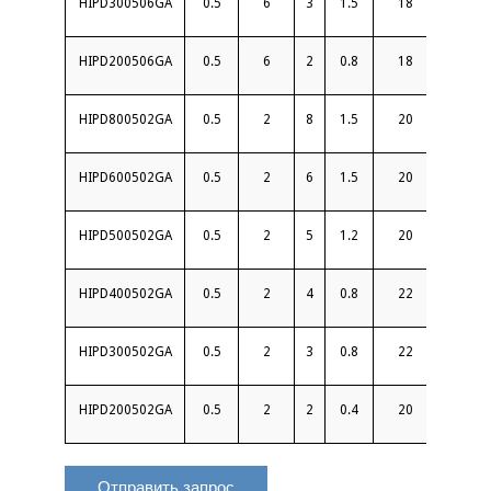
HIPD300506GA
0.5
6
3
1.5
18
1.5
HIPD200506GA
0.5
6
2
0.8
18
1.4
HIPD800502GA
0.5
2
8
1.5
20
1.4
HIPD600502GA
0.5
2
6
1.5
20
1.4
HIPD500502GA
0.5
2
5
1.2
20
1.5
HIPD400502GA
0.5
2
4
0.8
22
1.25
HIPD300502GA
0.5
2
3
0.8
22
1.35
HIPD200502GA
0.5
2
2
0.4
20
1.25
Отправить запрос