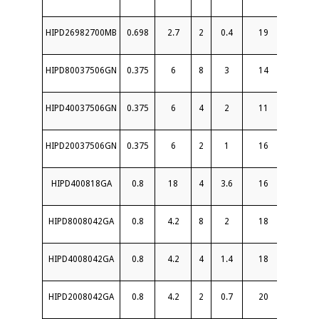
HIPD26982700MB
0.698
2.7
2
0.4
19
1.3
HIPD80037506GN
0.375
6
8
3
14
1.65
HIPD40037506GN
0.375
6
4
2
11
1.7
HIPD20037506GN
0.375
6
2
1
16
1.5
HIPD400818GA
0.8
18
4
3.6
16
1.7
HIPD8008042GA
0.8
4.2
8
2
18
1.6
HIPD4008042GA
0.8
4.2
4
1.4
18
1.5
HIPD2008042GA
0.8
4.2
2
0.7
20
1.4